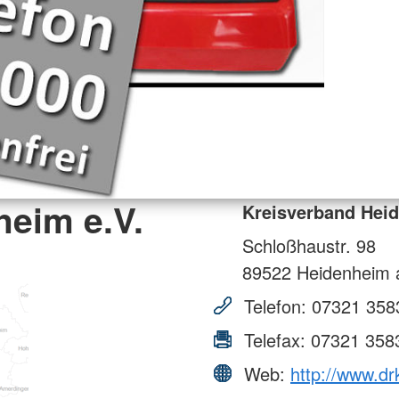
heim e.V.
Kreisverband Heid
Schloßhaustr. 98
89522
Heidenheim a
Telefon:
07321 358
Telefax:
07321 358
Web:
http://www.dr