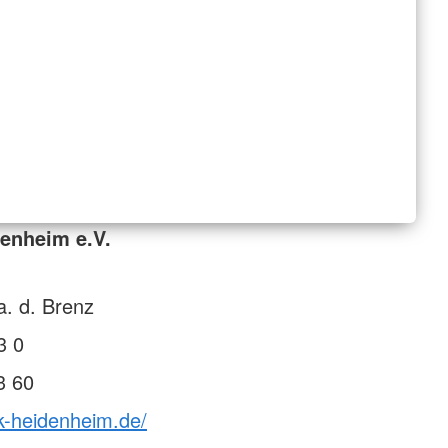
enheim e.V.
. d. Brenz
3 0
3 60
k-heidenheim.de/