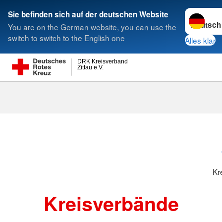
Sprache w
Sie befinden sich auf der deutschen Website
You are on the German website, you can use the
Suche
switch to switch to the English one
Alles klar
DRK Kreisverband
Zittau e.V.
Kreisverbänd
Kr
Kreisverbände