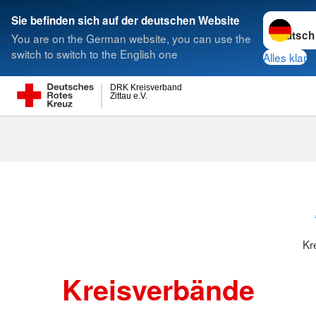
Sprache w
Sie befinden sich auf der deutschen Website
You are on the German website, you can use the
Suche
switch to switch to the English one
Alles klar
DRK Kreisverband
Zittau e.V.
Kreisverbänd
Kr
Kreisverbände