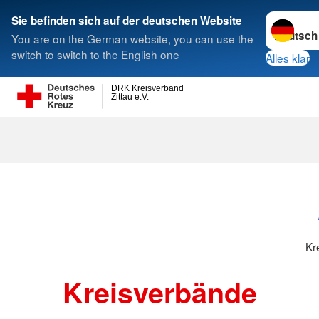
Sprache w
Sie befinden sich auf der deutschen Website
You are on the German website, you can use the
Suche
switch to switch to the English one
Alles klar
DRK Kreisverband
Zittau e.V.
Kreisverbänd
Kr
Kreisverbände