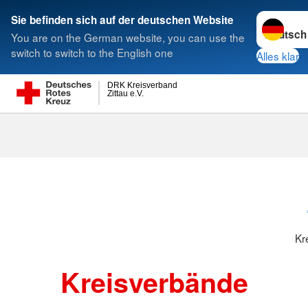
Sprache w
Sie befinden sich auf der deutschen Website
You are on the German website, you can use the
Suche
switch to switch to the English one
Alles klar
DRK Kreisverband
Zittau e.V.
Kreisverbänd
Kr
Kreisverbände