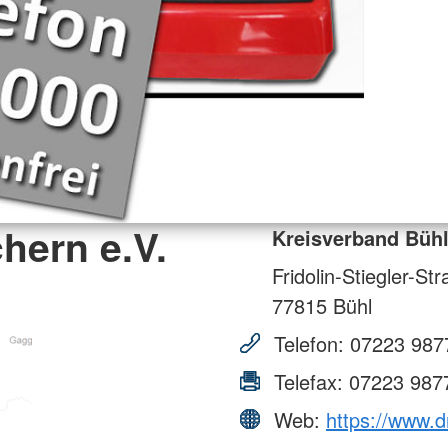
hern e.V.
Kreisverband Bühl
Fridolin-Stiegler-St
77815
Bühl
Telefon:
07223 987
Telefax:
07223 987
Web:
https://www.d