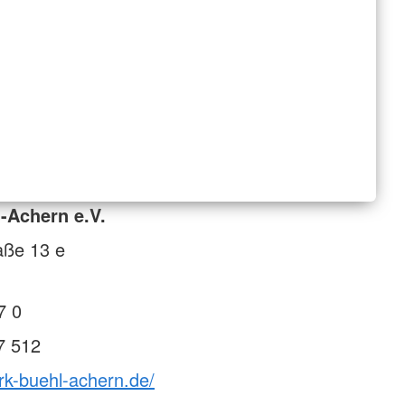
-Achern e.V.
raße 13 e
7 0
7 512
rk-buehl-achern.de/