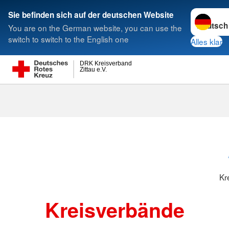
Sprache w
Sie befinden sich auf der deutschen Website
You are on the German website, you can use the
Suche
switch to switch to the English one
Alles klar
DRK Kreisverband
Zittau e.V.
Kreisverbänd
Kr
Kreisverbände