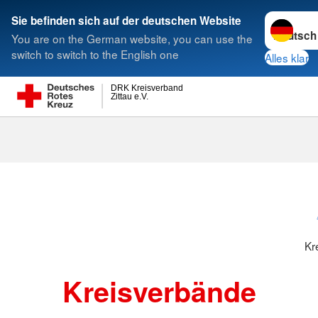
Sprache w
Sie befinden sich auf der deutschen Website
You are on the German website, you can use the
Suche
switch to switch to the English one
Alles klar
DRK Kreisverband
Zittau e.V.
Kreisverbänd
Kr
Kreisverbände