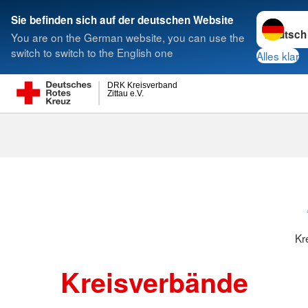
Sprache w
Sie befinden sich auf der deutschen Website
You are on the German website, you can use the
Suche
switch to switch to the English one
Alles klar
DRK Kreisverband
Zittau e.V.
Kreisverbänd
Kr
Kreisverbände