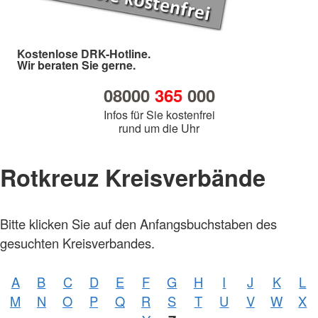
Kostenlose DRK-Hotline.
Wir beraten Sie gerne.
08000
365
000
Infos für Sie kostenfrei
rund um die Uhr
Rotkreuz Kreisverbände
Bitte klicken Sie auf den Anfangsbuchstaben des
gesuchten Kreisverbandes.
A
B
C
D
E
F
G
H
I
J
K
L
M
N
O
P
Q
R
S
T
U
V
W
X