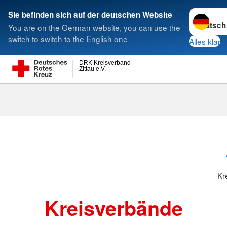
Sprache w
Sie befinden sich auf der deutschen Website
You are on the German website, you can use the
Suche
switch to switch to the English one
Alles klar
DRK Kreisverband
Zittau e.V.
Kreisverbänd
Kr
Kreisverbände