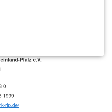
inland-Pfalz e.V.
4
8 0
8 1999
k-rlp.de/