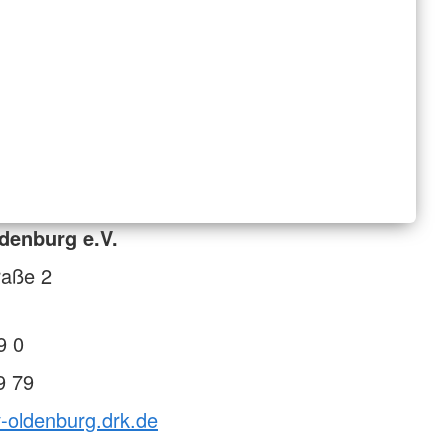
denburg e.V.
raße 2
9 0
9 79
v-oldenburg.drk.de