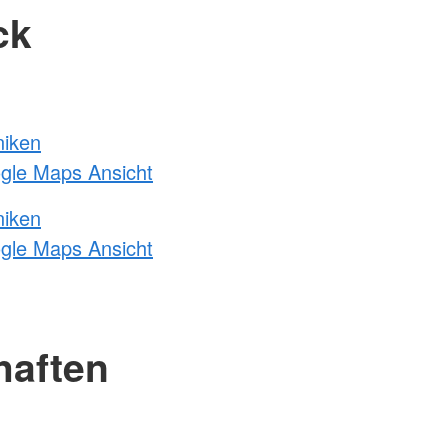
ck
niken
ogle Maps Ansicht
niken
ogle Maps Ansicht
haften