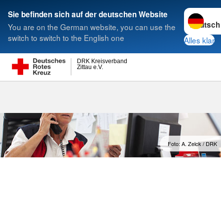
Sprache w
Sie befinden sich auf der deutschen Website
You are on the German website, you can use the
Suche
switch to switch to the English one
Alles klar
DRK Kreisverband
Zittau e.V.
Transparenz
Foto: A. Zelck / DRK