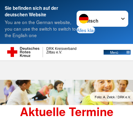
Sie befinden sich auf der
Sprache wechseln zu
deutschen Website
Suche
You are on the German website,
you can use the switch to switch to
Alles klar
the English one
Termine
DRK Kreisverband
Menü
Zittau e.V.
Foto: A. Zelck / DRK e.V.
Aktuelle Termine