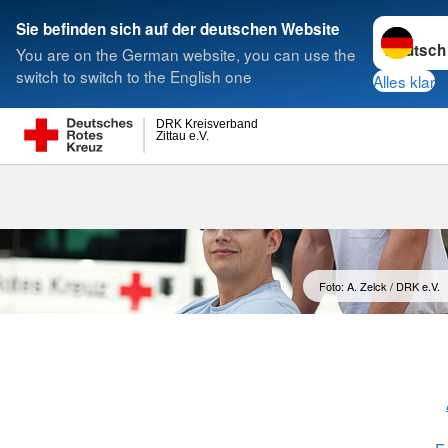
Sprache w
Sie befinden sich auf der deutschen Website
You are on the German website, you can use the
Suche
switch to switch to the English one
Alles klar
DRK Kreisverband
Zittau e.V.
Bundesfreiwil
Foto: A. Zelck / DRK e.V.