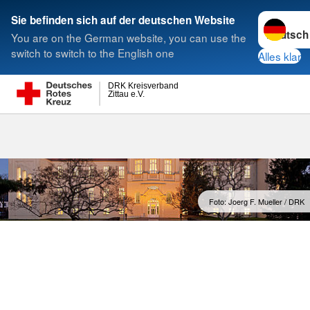
Sprache w
Sie befinden sich auf der deutschen Website
You are on the German website, you can use the
Suche
switch to switch to the English one
Alles klar
DRK Kreisverband
Zittau e.V.
Generalsekret
Foto: Joerg F. Mueller / DRK